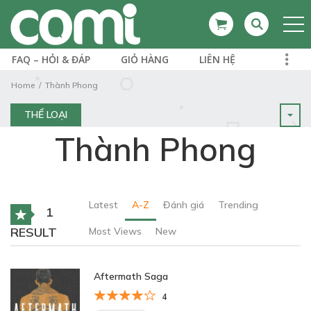
FAQ – HỎI & ĐÁP
GIỎ HÀNG
LIÊN HỆ
Home
Thành Phong
THỂ LOẠI
Thành Phong
Latest
A-Z
Đánh giá
Trending
1
RESULT
Most Views
New
Aftermath Saga
4