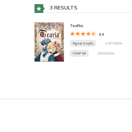
3 RESULTS
TeaRia
4.4
Ngoại truyện
31/01/2024
CHAP 60
24/05/2026