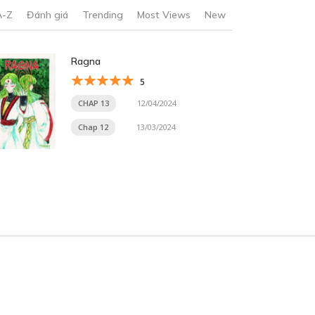
A-Z
Đánh giá
Trending
Most Views
New
Ragna
5
CHAP 13
12/04/2024
Chap 12
13/03/2024