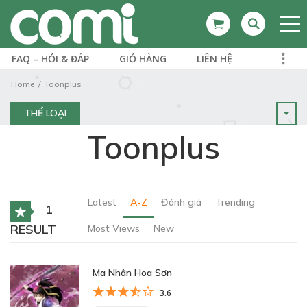
FAQ – HỎI & ĐÁP
GIỎ HÀNG
LIÊN HỆ
Home
Toonplus
THỂ LOẠI
Toonplus
Latest
A-Z
Đánh giá
Trending
1
RESULT
Most Views
New
Ma Nhân Hoa Sơn
3.6