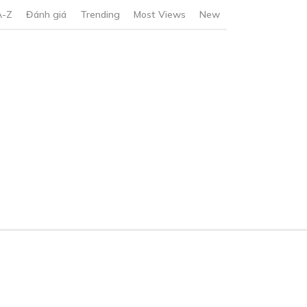
A-Z
Đánh giá
Trending
Most Views
New