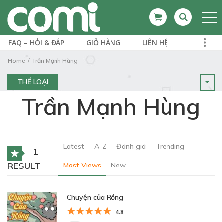
FAQ – HỎI & ĐÁP
GIỎ HÀNG
LIÊN HỆ
Home
Trần Mạnh Hùng
THỂ LOẠI
Trần Mạnh Hùng
Latest
A-Z
Đánh giá
Trending
1
RESULT
Most Views
New
Chuyện của Rồng
4.8