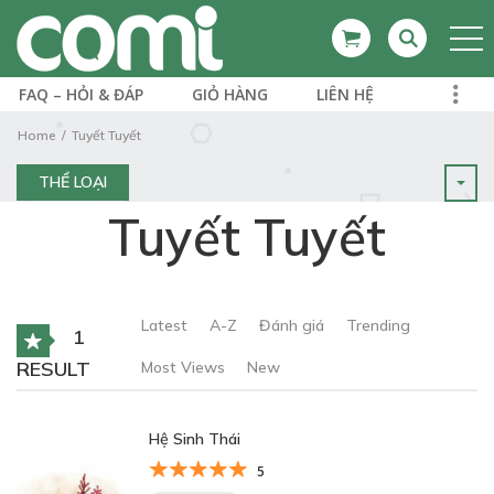
FAQ – HỎI & ĐÁP
GIỎ HÀNG
LIÊN HỆ
Home
Tuyết Tuyết
THỂ LOẠI
Tuyết Tuyết
Latest
A-Z
Đánh giá
Trending
1
RESULT
Most Views
New
Hệ Sinh Thái
5