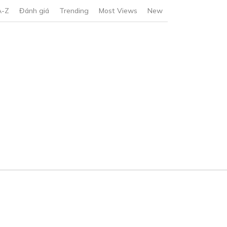
A-Z
Đánh giá
Trending
Most Views
New