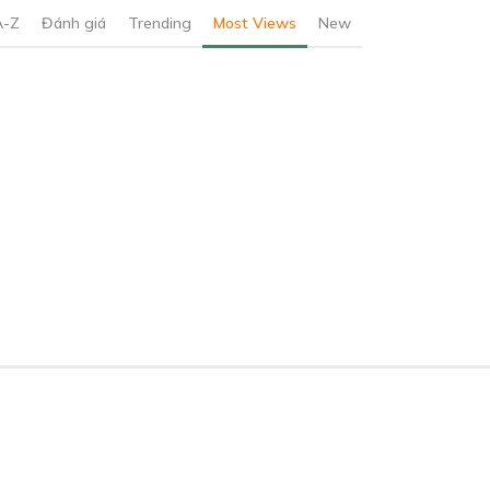
A-Z
Đánh giá
Trending
Most Views
New