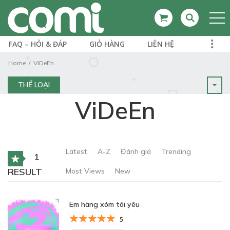
FAQ – HỎI & ĐÁP
GIỎ HÀNG
LIÊN HỆ
Home
ViDeEn
THỂ LOẠI
ViDeEn
Latest
A-Z
Đánh giá
Trending
1
RESULT
Most Views
New
Em hàng xóm tôi yêu
5