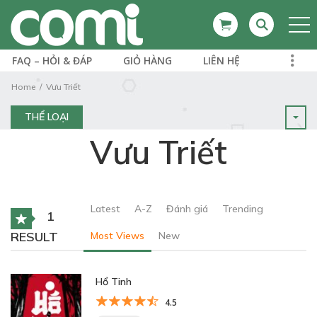
FAQ – HỎI & ĐÁP
GIỎ HÀNG
LIÊN HỆ
Home
Vưu Triết
THỂ LOẠI
Vưu Triết
Latest
A-Z
Đánh giá
Trending
1
RESULT
Most Views
New
Hổ Tinh
4.5