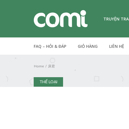
TRUYỆN TR
FAQ – HỎI & ĐÁP
GIỎ HÀNG
LIÊN HỆ
Home
床君
THỂ LOẠI