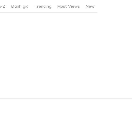
A-Z
Đánh giá
Trending
Most Views
New