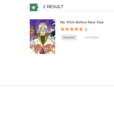
1 RESULT
My Wish Before New Year
5
Oneshot
01/01/2021