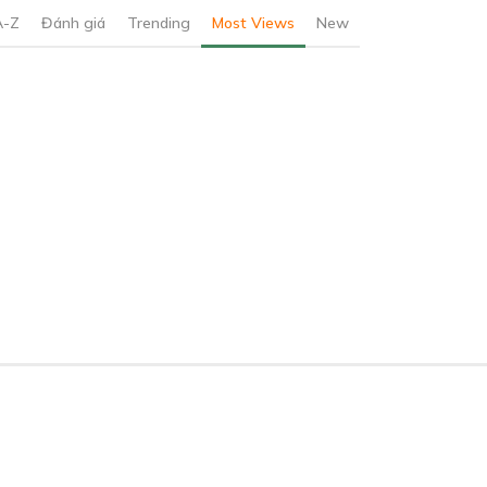
A-Z
Đánh giá
Trending
Most Views
New