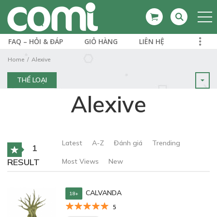
FAQ – HỎI & ĐÁP
GIỎ HÀNG
LIÊN HỆ
Home
Alexive
THỂ LOẠI
Alexive
Latest
A-Z
Đánh giá
Trending
1
RESULT
Most Views
New
CALVANDA
18+
5