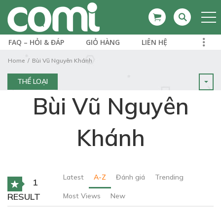
FAQ – HỎI & ĐÁP
GIỎ HÀNG
LIÊN HỆ
Home
Bùi Vũ Nguyên Khánh
THỂ LOẠI
Bùi Vũ Nguyên
Khánh
Latest
A-Z
Đánh giá
Trending
1
RESULT
Most Views
New