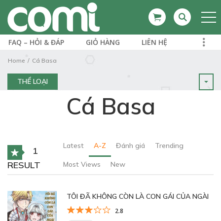
FAQ – HỎI & ĐÁP
GIỎ HÀNG
LIÊN HỆ
Home
Cá Basa
THỂ LOẠI
Cá Basa
Latest
A-Z
Đánh giá
Trending
1
RESULT
Most Views
New
TÔI ĐÃ KHÔNG CÒN LÀ CON GÁI CỦA NGÀI
2.8