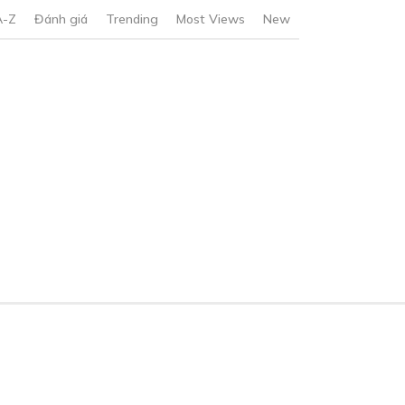
A-Z
Đánh giá
Trending
Most Views
New