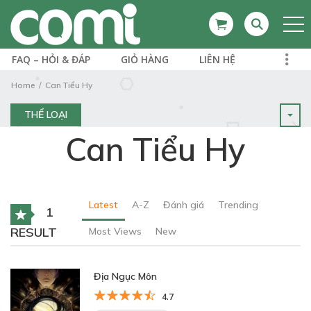
FAQ – HỎI & ĐÁP
GIỎ HÀNG
LIÊN HỆ
Home
Can Tiểu Hy
THỂ LOẠI
Can Tiểu Hy
Latest
A-Z
Đánh giá
Trending
1
RESULT
Most Views
New
Địa Ngục Môn
4.7