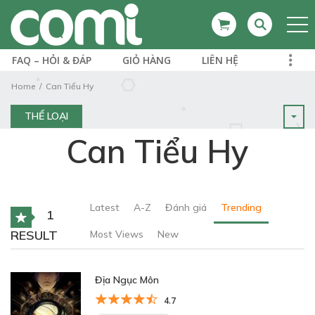
FAQ – HỎI & ĐÁP
GIỎ HÀNG
LIÊN HỆ
Home
Can Tiểu Hy
THỂ LOẠI
Can Tiểu Hy
Latest
A-Z
Đánh giá
Trending
1
RESULT
Most Views
New
Địa Ngục Môn
4.7