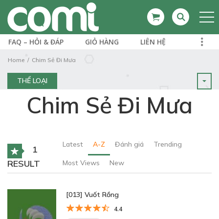
FAQ – HỎI & ĐÁP
GIỎ HÀNG
LIÊN HỆ
Home
Chim Sẻ Đi Mưa
THỂ LOẠI
Chim Sẻ Đi Mưa
Latest
A-Z
Đánh giá
Trending
1
RESULT
Most Views
New
[013] Vuốt Rồng
4.4