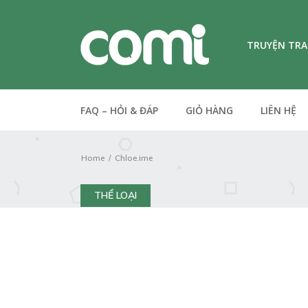
TRUYỆN TR
FAQ – HỎI & ĐÁP
GIỎ HÀNG
LIÊN HỆ
Home
Chloe.ime
THỂ LOẠI