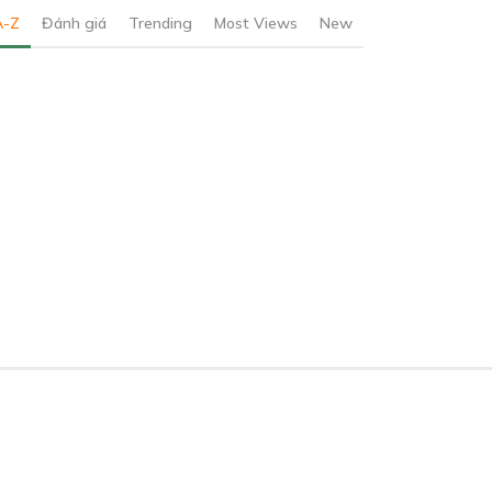
A-Z
Đánh giá
Trending
Most Views
New