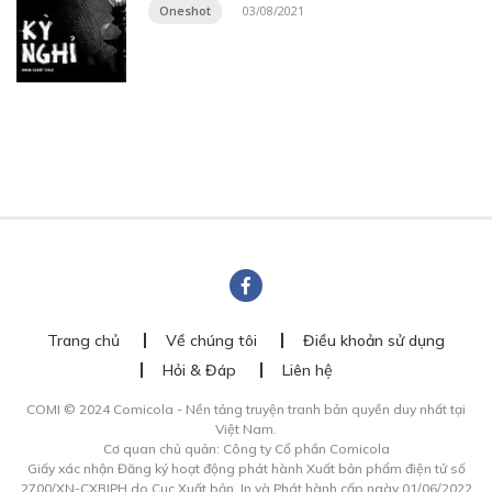
Oneshot
03/08/2021
Trang chủ
Về chúng tôi
Điều khoản sử dụng
Hỏi & Đáp
Liên hệ
COMI © 2024 Comicola - Nền tảng truyện tranh bản quyền duy nhất tại
Việt Nam.
Cơ quan chủ quản: Công ty Cổ phần Comicola
Giấy xác nhận Đăng ký hoạt động phát hành Xuất bản phẩm điện tử số
2700/XN-CXBIPH do Cục Xuất bản, In và Phát hành cấp ngày 01/06/2022