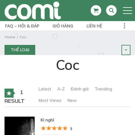
FAQ – HỎI & ĐÁP
GIỎ HÀNG
LIÊN HỆ
Home
Coc
THỂ LOẠI
Coc
Latest
A-Z
Đánh giá
Trending
1
RESULT
Most Views
New
Kì nghỉ
5