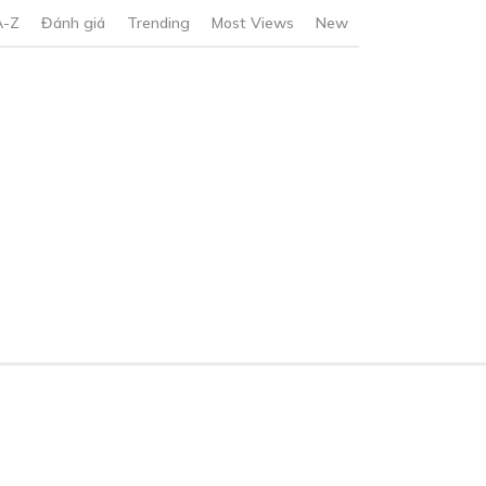
A-Z
Đánh giá
Trending
Most Views
New