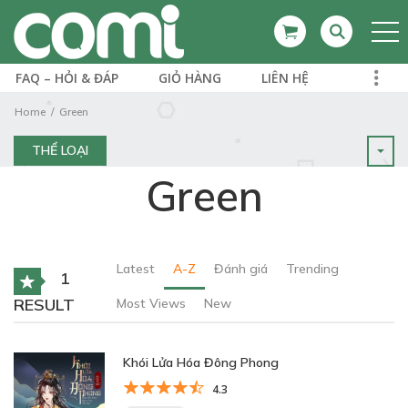
FAQ – HỎI & ĐÁP
GIỎ HÀNG
LIÊN HỆ
Home
Green
THỂ LOẠI
Green
Latest
A-Z
Đánh giá
Trending
1
RESULT
Most Views
New
Khói Lửa Hóa Đông Phong
4.3