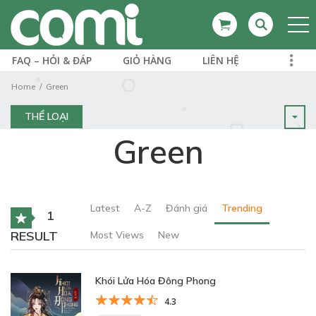
FAQ – HỎI & ĐÁP
GIỎ HÀNG
LIÊN HỆ
Home
Green
THỂ LOẠI
Green
Latest
A-Z
Đánh giá
Trending
1
RESULT
Most Views
New
Khói Lửa Hóa Đông Phong
4.3