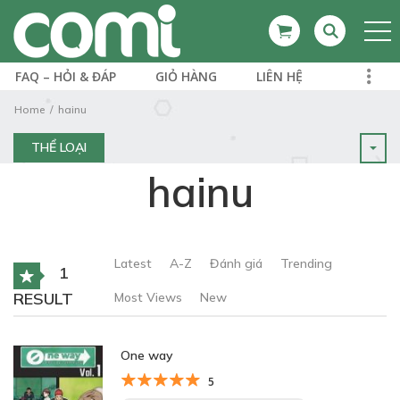
FAQ – HỎI & ĐÁP
GIỎ HÀNG
LIÊN HỆ
Home
hainu
THỂ LOẠI
hainu
Latest
A-Z
Đánh giá
Trending
1
RESULT
Most Views
New
One way
5