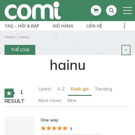
FAQ – HỎI & ĐÁP
GIỎ HÀNG
LIÊN HỆ
Home
hainu
THỂ LOẠI
hainu
Latest
A-Z
Đánh giá
Trending
1
RESULT
Most Views
New
One way
5