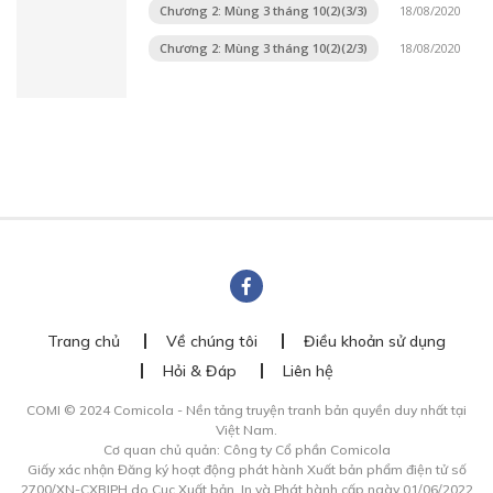
Chương 2: Mùng 3 tháng 10(2)(3/3)
18/08/2020
Chương 2: Mùng 3 tháng 10(2)(2/3)
18/08/2020
Trang chủ
Về chúng tôi
Điều khoản sử dụng
Hỏi & Đáp
Liên hệ
COMI © 2024 Comicola - Nền tảng truyện tranh bản quyền duy nhất tại
Việt Nam.
Cơ quan chủ quản: Công ty Cổ phần Comicola
Giấy xác nhận Đăng ký hoạt động phát hành Xuất bản phẩm điện tử số
2700/XN-CXBIPH do Cục Xuất bản, In và Phát hành cấp ngày 01/06/2022