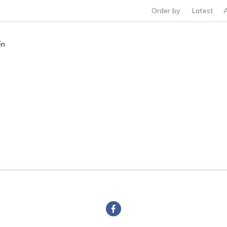
Order by
Latest
ến