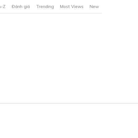
A-Z
Đánh giá
Trending
Most Views
New