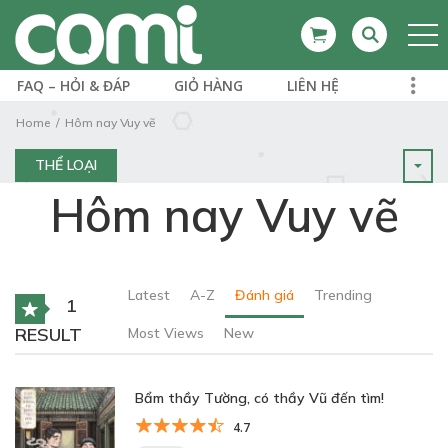
FAQ – HỎI & ĐÁP
GIỎ HÀNG
LIÊN HỆ
Home
Hôm nay Vuy vẽ
THỂ LOẠI
Hôm nay Vuy vẽ
Latest
A-Z
Đánh giá
Trending
1
RESULT
Most Views
New
Bẩm thầy Tường, có thầy Vũ đến tìm!
4.7