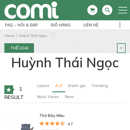
FAQ – HỎI & ĐÁP
GIỎ HÀNG
LIÊN HỆ
Home
Huỳnh Thái Ngọc
THỂ LOẠI
Huỳnh Thái Ngọc
Latest
A-Z
Đánh giá
Trending
1
RESULT
Most Views
New
Thỏ Bảy Màu
4.7