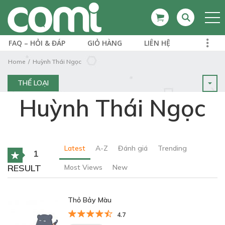
FAQ – HỎI & ĐÁP
GIỎ HÀNG
LIÊN HỆ
Home
Huỳnh Thái Ngọc
THỂ LOẠI
Huỳnh Thái Ngọc
Latest
A-Z
Đánh giá
Trending
1
RESULT
Most Views
New
Thỏ Bảy Màu
4.7