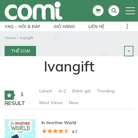
FAQ – HỎI & ĐÁP
GIỎ HÀNG
LIÊN HỆ
Home
Ivangift
THỂ LOẠI
Ivangift
Latest
A-Z
Đánh giá
Trending
1
RESULT
Most Views
New
In Another World
4.7