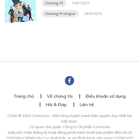
Chương 51
05/07/2021
Chương Prologue
24/09/2019
Trang chủ
Về chúng tôi
Điều khoản sử dụng
Hỏi & Đáp
Liên hệ
COMI © 2024 Comicola - Nền tảng truyện tranh bản quyền duy nhất tại
Việt Nam.
Cơ quan chủ quản: Công ty Cổ phần Comicola
Giấy xác nhận Đăng ký hoạt động phát hành Xuất bản phẩm điện tử số
2700/XN-CXBIPH do Cục Xuất bản, In và Phát hành cấp ngày 01/06/2022