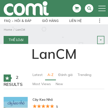
FAQ – HỎI & ĐÁP
GIỎ HÀNG
LIÊN HỆ
Home
LanCM
THỂ LOẠI
LanCM
Latest
A-Z
Đánh giá
Trending
2
RESULTS
Most Views
New
Cây Keo Nhỏ
5