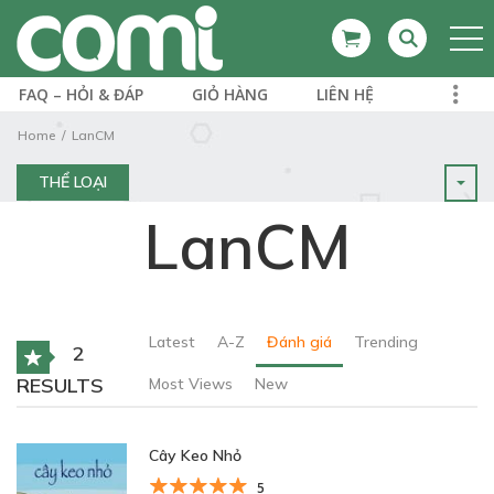
FAQ – HỎI & ĐÁP
GIỎ HÀNG
LIÊN HỆ
Home
LanCM
THỂ LOẠI
LanCM
Latest
A-Z
Đánh giá
Trending
2
RESULTS
Most Views
New
Cây Keo Nhỏ
5