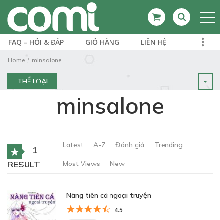
FAQ – HỎI & ĐÁP
GIỎ HÀNG
LIÊN HỆ
Home
minsalone
THỂ LOẠI
minsalone
Latest
A-Z
Đánh giá
Trending
1
RESULT
Most Views
New
Nàng tiên cá ngoại truyện
4.5