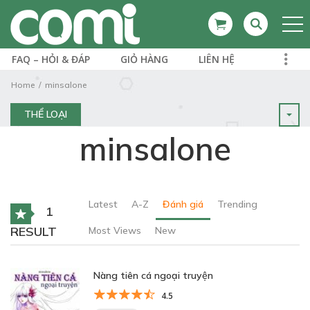
FAQ – HỎI & ĐÁP
GIỎ HÀNG
LIÊN HỆ
Home
minsalone
THỂ LOẠI
minsalone
Latest
A-Z
Đánh giá
Trending
1
RESULT
Most Views
New
Nàng tiên cá ngoại truyện
4.5