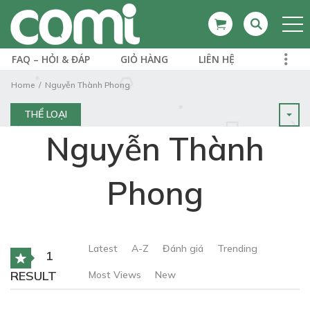
FAQ – HỎI & ĐÁP
GIỎ HÀNG
LIÊN HỆ
Home
Nguyễn Thành Phong
THỂ LOẠI
Nguyễn Thành
Phong
Latest
A-Z
Đánh giá
Trending
1
RESULT
Most Views
New