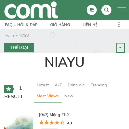
FAQ – HỎI & ĐÁP
GIỎ HÀNG
LIÊN HỆ
Home
NIAYU
THỂ LOẠI
NIAYU
Latest
A-Z
Đánh giá
Trending
1
RESULT
Most Views
New
[047] Mộng Thế
4.3