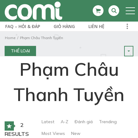
FAQ – HỎI & ĐÁP
GIỎ HÀNG
LIÊN HỆ
Home
Phạm Châu Thanh Tuyền
THỂ LOẠI
Phạm Châu
Thanh Tuyền
Latest
A-Z
Đánh giá
Trending
2
RESULTS
Most Views
New