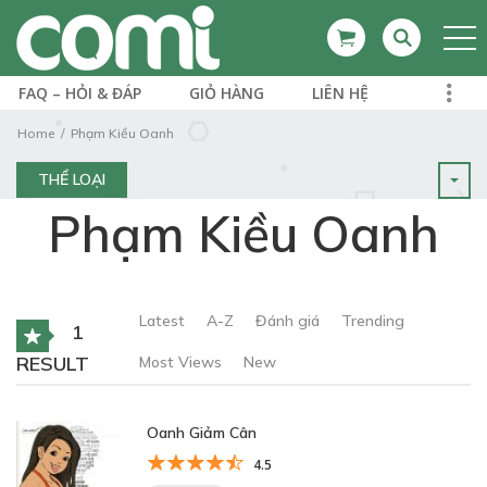
FAQ – HỎI & ĐÁP
GIỎ HÀNG
LIÊN HỆ
Home
Phạm Kiều Oanh
THỂ LOẠI
Phạm Kiều Oanh
Latest
A-Z
Đánh giá
Trending
1
RESULT
Most Views
New
Oanh Giảm Cân
4.5