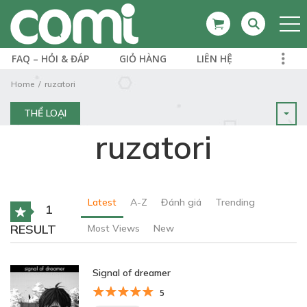
FAQ – HỎI & ĐÁP
GIỎ HÀNG
LIÊN HỆ
Home
ruzatori
THỂ LOẠI
ruzatori
Latest
A-Z
Đánh giá
Trending
1
RESULT
Most Views
New
Signal of dreamer
5