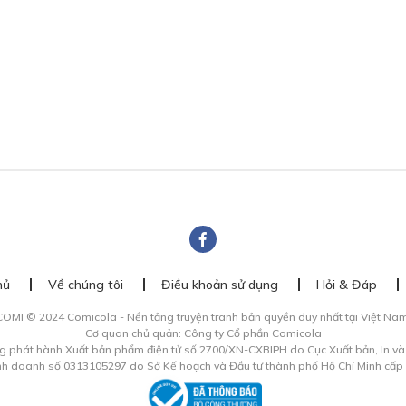
hủ
Về chúng tôi
Điều khoản sử dụng
Hỏi & Đáp
COMI © 2024 Comicola - Nền tảng truyện tranh bản quyền duy nhất tại Việt Nam
Cơ quan chủ quản: Công ty Cổ phần Comicola
g phát hành Xuất bản phẩm điện tử số 2700/XN-CXBIPH do Cục Xuất bản, In v
inh doanh số 0313105297 do Sở Kế hoạch và Đầu tư thành phố Hồ Chí Minh cấp