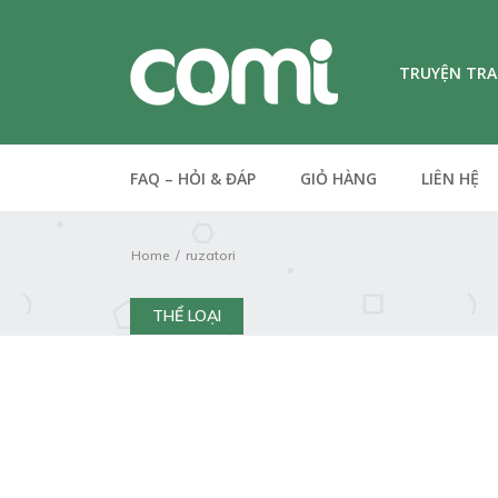
TRUYỆN TR
FAQ – HỎI & ĐÁP
GIỎ HÀNG
LIÊN HỆ
Home
ruzatori
THỂ LOẠI