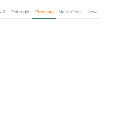
A-Z
Đánh giá
Trending
Most Views
New