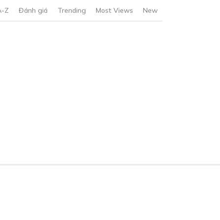
A-Z
Đánh giá
Trending
Most Views
New