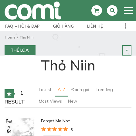
FAQ – HỎI & ĐÁP
GIỎ HÀNG
LIÊN HỆ
Home
Thỏ Niin
THỂ LOẠI
Thỏ Niin
Latest
A-Z
Đánh giá
Trending
1
RESULT
Most Views
New
Forget Me Not
5