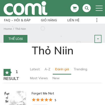
FAQ – HỎI & ĐÁP
GIỎ HÀNG
LIÊN HỆ
Home
Thỏ Niin
THỂ LOẠI
Thỏ Niin
Latest
A-Z
Đánh giá
Trending
1
RESULT
Most Views
New
Forget Me Not
5