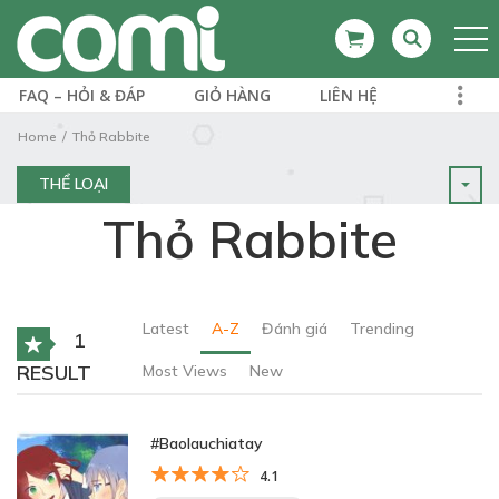
FAQ – HỎI & ĐÁP
GIỎ HÀNG
LIÊN HỆ
Home
Thỏ Rabbite
THỂ LOẠI
Thỏ Rabbite
Latest
A-Z
Đánh giá
Trending
1
RESULT
Most Views
New
#Baolauchiatay
4.1