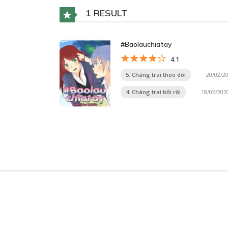
1 RESULT
#Baolauchiatay
4.1
5. Chàng trai theo dõi
20/02/2
4. Chàng trai bối rối
18/02/202