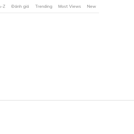
A-Z
Đánh giá
Trending
Most Views
New