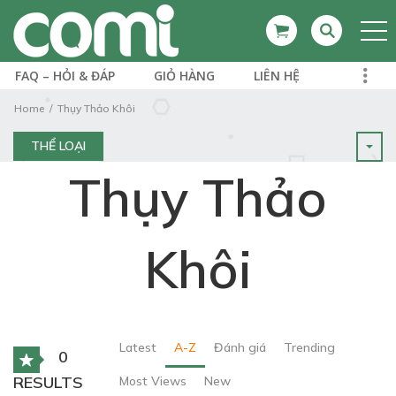
FAQ – HỎI & ĐÁP
GIỎ HÀNG
LIÊN HỆ
Home
Thụy Thảo Khôi
THỂ LOẠI
Thụy Thảo
Khôi
Latest
A-Z
Đánh giá
Trending
0
RESULTS
Most Views
New