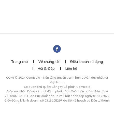
Trang chủ
Về chúng tôi
Điều khoản sử dụng
Hỏi & Đáp
Liên hệ
COMI © 2024 Comicola - Nền tảng truyện tranh bản quyền duy nhất tại
Việt Nam.
Cơ quan chủ quản: Công ty Cổ phần Comicola
Giấy xác nhận Đăng ký hoạt động phát hành Xuất bản phẩm điện tử số
2700/XN-CXBIPH do Cục Xuất bản, In và Phát hành cấp ngày 01/06/2022
Giấy Đăng kí kinh doanh số 0313105297 do Sở Kế hoạch và Đầu tư thành
phố Hồ Chí Minh cấp ngày 21/1/2015