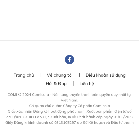
Trang chủ
Về chúng tôi
Điều khoản sử dụng
Hỏi & Đáp
Liên hệ
COMI © 2024 Comicola - Nền tảng truyện tranh bản quyền duy nhất tại
Việt Nam.
Cơ quan chủ quản: Công ty Cổ phần Comicola
Giấy xác nhận Đăng ký hoạt động phát hành Xuất bản phẩm điện tử số
2700/XN-CXBIPH do Cục Xuất bản, In và Phát hành cấp ngày 01/06/2022
Giấy Đăng kí kinh doanh số 0313105297 do Sở Kế hoạch và Đầu tư thành
phố Hồ Chí Minh cấp ngày 21/1/2015