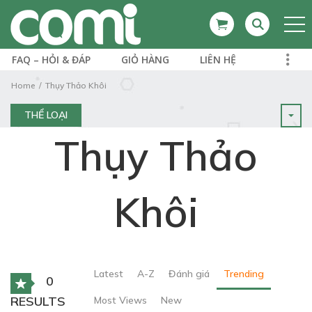
FAQ – HỎI & ĐÁP
GIỎ HÀNG
LIÊN HỆ
Home
Thụy Thảo Khôi
THỂ LOẠI
Thụy Thảo
Khôi
Latest
A-Z
Đánh giá
Trending
0
RESULTS
Most Views
New