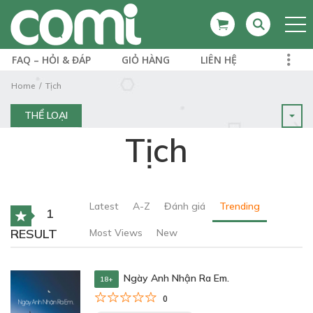
FAQ – HỎI & ĐÁP
GIỎ HÀNG
LIÊN HỆ
Home
Tịch
THỂ LOẠI
Tịch
Latest
A-Z
Đánh giá
Trending
1
RESULT
Most Views
New
Ngày Anh Nhận Ra Em.
18+
0