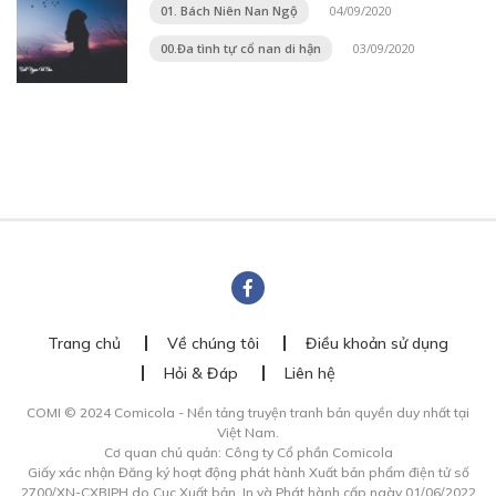
01. Bách Niên Nan Ngộ
04/09/2020
00.Đa tình tự cổ nan di hận
03/09/2020
Trang chủ
Về chúng tôi
Điều khoản sử dụng
Hỏi & Đáp
Liên hệ
COMI © 2024 Comicola - Nền tảng truyện tranh bản quyền duy nhất tại
Việt Nam.
Cơ quan chủ quản: Công ty Cổ phần Comicola
Giấy xác nhận Đăng ký hoạt động phát hành Xuất bản phẩm điện tử số
2700/XN-CXBIPH do Cục Xuất bản, In và Phát hành cấp ngày 01/06/2022