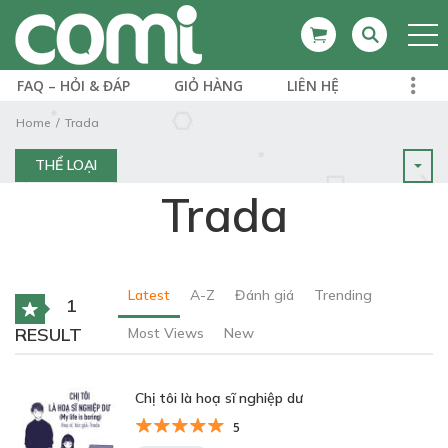
FAQ – HỎI & ĐÁP
GIỎ HÀNG
LIÊN HỆ
Home
Trada
THỂ LOẠI
Trada
Latest
A-Z
Đánh giá
Trending
1
RESULT
Most Views
New
Chị tôi là hoạ sĩ nghiệp dư
5